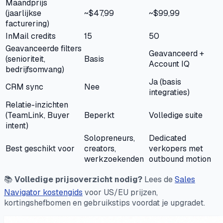
Maandprijs
(jaarlijkse
~$47,99
~$99,99
facturering)
InMail credits
15
50
Geavanceerde filters
Geavanceerd +
(senioriteit,
Basis
Account IQ
bedrijfsomvang)
Ja (basis
CRM sync
Nee
integraties)
Relatie-inzichten
(TeamLink, Buyer
Beperkt
Volledige suite
intent)
Solopreneurs,
Dedicated
Best geschikt voor
creators,
verkopers met
werkzoekenden
outbound motion
📚
Volledige prijsoverzicht nodig?
Lees de
Sales
Navigator kostengids
voor US/EU prijzen,
kortingshefbomen en gebruikstips voordat je upgradet.