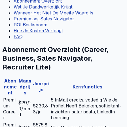
Abonnement Overzicht
Wat Je Daadwerkelijk Krijgt
Wanneer Het Niet De Moeite Waard Is
Premium vs. Sales Navigator
ROI Beslisboom
Hoe Je Kosten Verlaagt
FAQ
Abonnement Overzicht (Career,
Business, Sales Navigator,
Recruiter Lite)
Abon
Maan
Jaarpri
neme
dprij
Kernfuncties
js
nt
s
Premi
5 InMail credits, volledig Wie Je
$29,9
um
$239,8
Profiel Heeft Bekeken, sollicitant-
9/mn
Caree
8/jr
inzichten, salarisdata, LinkedIn
d
r
Learning.
Premi
$575,8