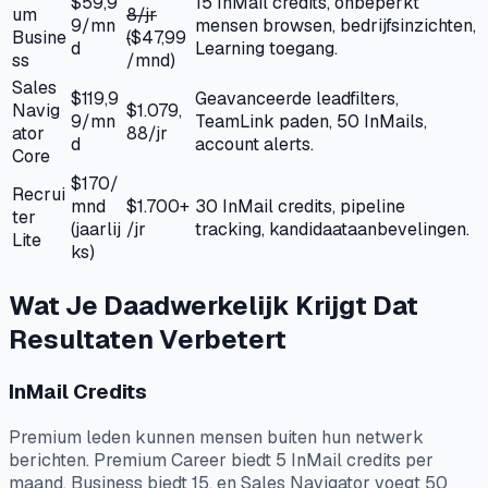
$59,9
15 InMail credits, onbeperkt
um
8/jr
9/mn
mensen browsen, bedrijfsinzichten,
Busine
(
$47,99
d
Learning toegang.
ss
/mnd)
Sales
$119,9
Geavanceerde leadfilters,
Navig
$1.079,
9/mn
TeamLink paden, 50 InMails,
ator
88/jr
d
account alerts.
Core
$170/
Recrui
mnd
$1.700+
30 InMail credits, pipeline
ter
(jaarlij
/jr
tracking, kandidaataanbevelingen.
Lite
ks)
Wat Je Daadwerkelijk Krijgt Dat
Resultaten Verbetert
InMail Credits
Premium leden kunnen mensen buiten hun netwerk
berichten. Premium Career biedt 5 InMail credits per
maand, Business biedt 15, en Sales Navigator voegt 50