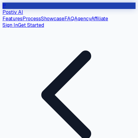
P
Postiv AI
Features
Process
Showcase
FAQ
Agency
Affiliate
Sign In
Get Started