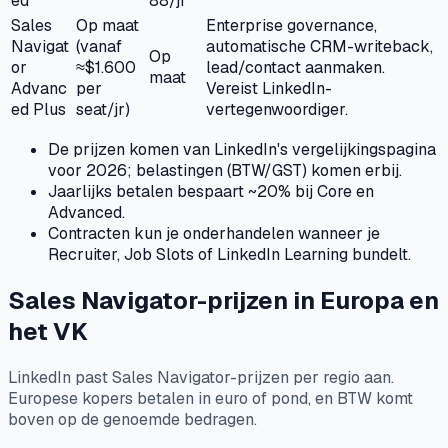
ed
88/jr
Sales
Op maat
Enterprise governance,
Navigat
(vanaf
automatische CRM-writeback,
Op
or
≈$1.600
lead/contact aanmaken.
maat
Advanc
per
Vereist LinkedIn-
ed Plus
seat/jr)
vertegenwoordiger.
De prijzen komen van LinkedIn's vergelijkingspagina
voor 2026; belastingen (BTW/GST) komen erbij.
Jaarlijks betalen bespaart ~20% bij Core en
Advanced.
Contracten kun je onderhandelen wanneer je
Recruiter, Job Slots of LinkedIn Learning bundelt.
Sales Navigator-prijzen in Europa en
het VK
LinkedIn past Sales Navigator-prijzen per regio aan.
Europese kopers betalen in euro of pond, en BTW komt
boven op de genoemde bedragen.