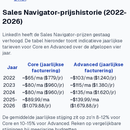
Sales Navigator-prijshistorie (2022-
2026)
LinkedIn heeft de Sales Navigator-prijzen gestaag
verhoogd. De tabel hieronder toont indicatieve jaarlijkse
tarieven voor Core en Advanced over de afgelopen vier
jaar.
Core (jaarlijkse
Advanced (jaarlijkse
Jaar
facturering)
facturering)
2022
~$65/ma ($779/jr)
~$103/ma ($1.240/jr)
2023
~$80/ma ($960/jr)
~$115/ma ($1.380/jr)
2024
~$80/ma ($960/jr)
~$135/ma ($1.620/jr)
2025-
~$89,99/ma
~$139,99/ma
2026
($1.079,88/jr)
($1.679,88/jr)
De gemiddelde jaarlijkse stijging zit op zo'n 8-12% voor
Core en 10-15% voor Advanced. Reken op vergelijkbare
stijgingen bij meerjarige budgetten.