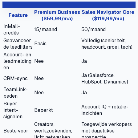
Premium Business
Sales Navigator Core
Feature
($59,99/ma)
($119,99/ma)
InMail-
15/maand
50/maand
credits
Geavanceer
Volledig (senioriteit,
Basis
de leadfilters
headcount, groei, tech)
Account- en
leadmelding
Nee
Ja
en
Ja (Salesforce,
CRM-sync
Nee
HubSpot, Dynamics)
TeamLink-
Nee
Ja
paden
Buyer
Account IQ + relatie-
intent-
Beperkt
inzichten
signalen
Creators,
Toegewijde verkopers
Beste voor
werkzoekenden,
met dagelijkse
licht netwerken
prospectie