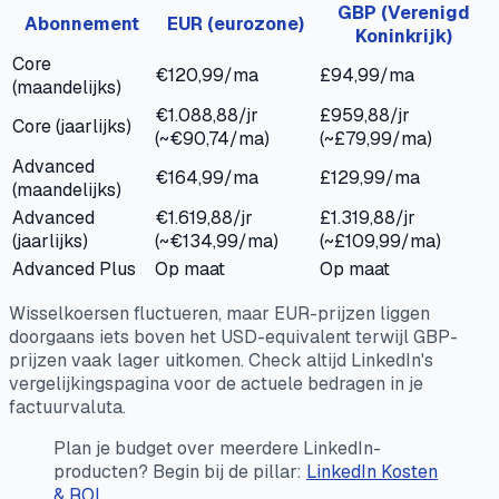
GBP (Verenigd
Abonnement
EUR (eurozone)
Koninkrijk)
Core
€120,99/ma
£94,99/ma
(maandelijks)
€1.088,88/jr
£959,88/jr
Core (jaarlijks)
(~€90,74/ma)
(~£79,99/ma)
Advanced
€164,99/ma
£129,99/ma
(maandelijks)
Advanced
€1.619,88/jr
£1.319,88/jr
(jaarlijks)
(~€134,99/ma)
(~£109,99/ma)
Advanced Plus
Op maat
Op maat
Wisselkoersen fluctueren, maar EUR-prijzen liggen
doorgaans iets boven het USD-equivalent terwijl GBP-
prijzen vaak lager uitkomen. Check altijd LinkedIn's
vergelijkingspagina voor de actuele bedragen in je
factuurvaluta.
Plan je budget over meerdere LinkedIn-
producten? Begin bij de pillar:
LinkedIn Kosten
& ROI
.