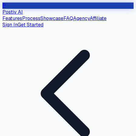
P
Postiv AI
Features
Process
Showcase
FAQ
Agency
Affiliate
Sign In
Get Started