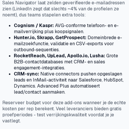
Sales Navigator laat zelden geverifieerde e-mailadressen
zien (LinkedIn zegt dat slechts ~4% van de profielen ze
noemt), dus teams stapelen extra tools:
Cognism / Kaspr:
AVG-conforme telefoon- en e-
mailverrijking plus koopsignalen.
Hunter.io, Skrapp, GetProspect:
Domeinbrede e-
mailzoekfunctie, validatie en CSV-exports voor
outbound-sequenties.
RocketReach, UpLead, Apollo.io, Lusha:
Grote
B2B-contactdatabases met CRM- en sales
engagement-integraties.
CRM-sync:
Native connectors pushen opgeslagen
leads en InMail-activiteit naar Salesforce, HubSpot,
Dynamics. Advanced Plus automatiseert
lead/contact aanmaken.
Reserveer budget voor deze add-ons wanneer je de echte
kosten per rep berekent. Veel leveranciers bieden gratis
proefperiodes - test verrijkingskwaliteit voordat je je
vastlegt.