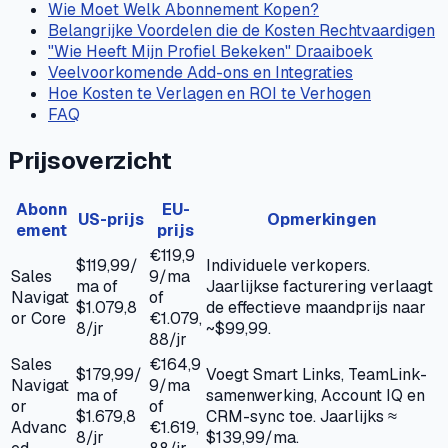
Wie Moet Welk Abonnement Kopen?
Belangrijke Voordelen die de Kosten Rechtvaardigen
"Wie Heeft Mijn Profiel Bekeken" Draaiboek
Veelvoorkomende Add-ons en Integraties
Hoe Kosten te Verlagen en ROI te Verhogen
FAQ
Prijsoverzicht
Abonn
EU-
US-prijs
Opmerkingen
ement
prijs
€119,9
$119,99/
Individuele verkopers.
Sales
9/ma
ma of
Jaarlijkse facturering verlaagt
Navigat
of
$1.079,8
de effectieve maandprijs naar
or Core
€1.079,
8/jr
~$99,99.
88/jr
Sales
€164,9
$179,99/
Voegt Smart Links, TeamLink-
Navigat
9/ma
ma of
samenwerking, Account IQ en
or
of
$1.679,8
CRM-sync toe. Jaarlijks ≈
Advanc
€1.619,
8/jr
$139,99/ma.