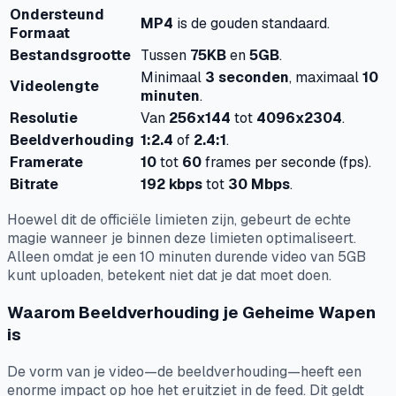
Ondersteund
MP4
is de gouden standaard.
Formaat
Bestandsgrootte
Tussen
75KB
en
5GB
.
Minimaal
3 seconden
, maximaal
10
Videolengte
minuten
.
Resolutie
Van
256x144
tot
4096x2304
.
Beeldverhouding
1:2.4
of
2.4:1
.
Framerate
10
tot
60
frames per seconde (fps).
Bitrate
192 kbps
tot
30 Mbps
.
Hoewel dit de officiële limieten zijn, gebeurt de echte
magie wanneer je binnen deze limieten optimaliseert.
Alleen omdat je een 10 minuten durende video van 5GB
kunt
uploaden, betekent niet dat je dat
moet
doen.
Waarom Beeldverhouding je Geheime Wapen
is
De vorm van je video—de beeldverhouding—heeft een
enorme impact op hoe het eruitziet in de feed. Dit geldt