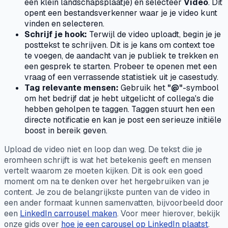
een klein landschapsplaatje) en selecteer
Video
. Dit
opent een bestandsverkenner waar je je video kunt
vinden en selecteren.
Schrijf je hook:
Terwijl de video uploadt, begin je je
posttekst te schrijven. Dit is je kans om context toe
te voegen, de aandacht van je publiek te trekken en
een gesprek te starten. Probeer te openen met een
vraag of een verrassende statistiek uit je casestudy.
Tag relevante mensen:
Gebruik het
"@"
-symbool
om het bedrijf dat je hebt uitgelicht of collega's die
hebben geholpen te taggen. Taggen stuurt hen een
directe notificatie en kan je post een serieuze initiële
boost in bereik geven.
Upload de video niet en loop dan weg. De tekst die je
eromheen schrijft is wat het betekenis geeft en mensen
vertelt waarom ze moeten kijken. Dit is ook een goed
moment om na te denken over het hergebruiken van je
content. Je zou de belangrijkste punten van de video in
een ander formaat kunnen samenvatten, bijvoorbeeld door
een
LinkedIn carrousel maken
. Voor meer hierover, bekijk
onze gids over
hoe je een carousel op LinkedIn plaatst
.