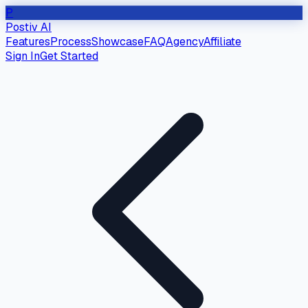
P
Postiv AI
Features
Process
Showcase
FAQ
Agency
Affiliate
Sign In
Get Started