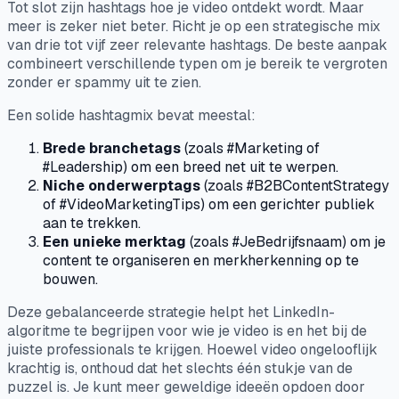
Tot slot zijn hashtags hoe je video ontdekt wordt. Maar
meer is zeker niet beter. Richt je op een strategische mix
van drie tot vijf zeer relevante hashtags. De beste aanpak
combineert verschillende typen om je bereik te vergroten
zonder er spammy uit te zien.
Een solide hashtagmix bevat meestal:
Brede branchetags
(zoals #Marketing of
#Leadership) om een breed net uit te werpen.
Niche onderwerptags
(zoals #B2BContentStrategy
of #VideoMarketingTips) om een gerichter publiek
aan te trekken.
Een unieke merktag
(zoals #JeBedrijfsnaam) om je
content te organiseren en merkherkenning op te
bouwen.
Deze gebalanceerde strategie helpt het LinkedIn-
algoritme te begrijpen voor wie je video is en het bij de
juiste professionals te krijgen. Hoewel video ongelooflijk
krachtig is, onthoud dat het slechts één stukje van de
puzzel is. Je kunt meer geweldige ideeën opdoen door