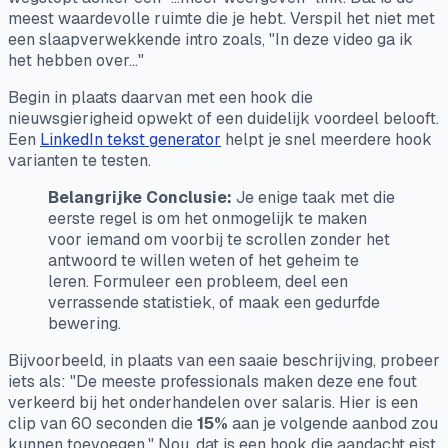
meest waardevolle ruimte die je hebt. Verspil het niet met
een slaapverwekkende intro zoals, "In deze video ga ik
het hebben over..."
Begin in plaats daarvan met een hook die
nieuwsgierigheid opwekt of een duidelijk voordeel belooft.
Een
LinkedIn tekst generator
helpt je snel meerdere hook
varianten te testen.
Belangrijke Conclusie:
Je enige taak met die
eerste regel is om het onmogelijk te maken
voor iemand om voorbij te scrollen zonder het
antwoord te willen weten of het geheim te
leren. Formuleer een probleem, deel een
verrassende statistiek, of maak een gedurfde
bewering.
Bijvoorbeeld, in plaats van een saaie beschrijving, probeer
iets als: "De meeste professionals maken deze ene fout
verkeerd bij het onderhandelen over salaris. Hier is een
clip van 60 seconden die
15%
aan je volgende aanbod zou
kunnen toevoegen." Nou,
dat
is een hook die aandacht eist.