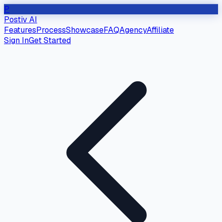
P
Postiv AI
Features
Process
Showcase
FAQ
Agency
Affiliate
Sign In
Get Started