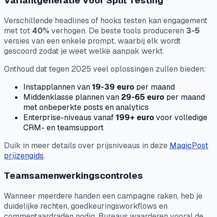
Variantgeneratie Voor Split Testing
Verschillende headlines of hooks testen kan engagement
met tot
40%
verhogen. De beste tools produceren
3-5
versies van een enkele prompt, waarbij elk wordt
gescoord zodat je weet welke aanpak werkt.
Onthoud dat tegen 2025 veel oplossingen zullen bieden:
Instapplannen van
19-39 euro
per maand
Middenklasse plannen van
29-65 euro
per maand
met onbeperkte posts en analytics
Enterprise-niveaus vanaf
199+ euro
voor volledige
CRM- en teamsupport
Duik in meer details over prijsniveaus in deze
MagicPost
prijzengids
.
Teamsamenwerkingscontroles
Wanneer meerdere handen een campagne raken, heb je
duidelijke rechten, goedkeuringsworkflows en
commentaardraden nodig. Bureaus waarderen vooral de