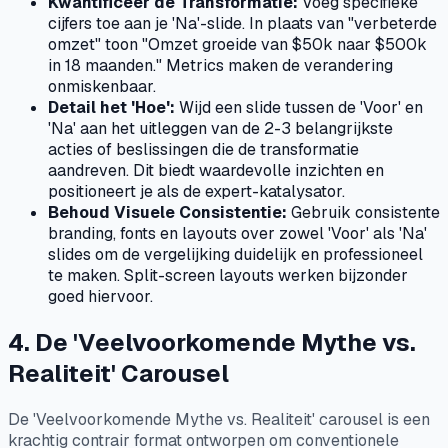
Kwantificeer de Transformatie:
Voeg specifieke
cijfers toe aan je 'Na'-slide. In plaats van "verbeterde
omzet" toon "Omzet groeide van $50k naar $500k
in 18 maanden." Metrics maken de verandering
onmiskenbaar.
Detail het 'Hoe':
Wijd een slide tussen de 'Voor' en
'Na' aan het uitleggen van de 2-3 belangrijkste
acties of beslissingen die de transformatie
aandreven. Dit biedt waardevolle inzichten en
positioneert je als de expert-katalysator.
Behoud Visuele Consistentie:
Gebruik consistente
branding, fonts en layouts over zowel 'Voor' als 'Na'
slides om de vergelijking duidelijk en professioneel
te maken. Split-screen layouts werken bijzonder
goed hiervoor.
4. De 'Veelvoorkomende Mythe vs.
Realiteit' Carousel
De 'Veelvoorkomende Mythe vs. Realiteit' carousel is een
krachtig contrair format ontworpen om conventionele