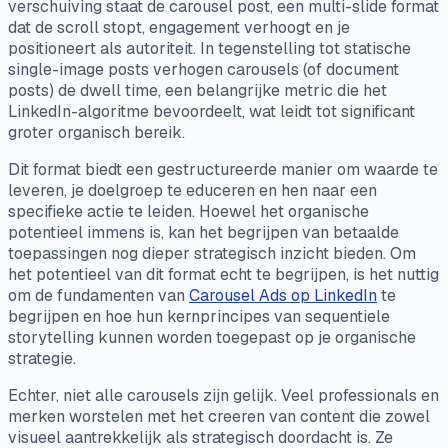
verschuiving staat de carousel post, een multi-slide format
dat de scroll stopt, engagement verhoogt en je
positioneert als autoriteit. In tegenstelling tot statische
single-image posts verhogen carousels (of document
posts) de dwell time, een belangrijke metric die het
LinkedIn-algoritme bevoordeelt, wat leidt tot significant
groter organisch bereik.
Dit format biedt een gestructureerde manier om waarde te
leveren, je doelgroep te educeren en hen naar een
specifieke actie te leiden. Hoewel het organische
potentieel immens is, kan het begrijpen van betaalde
toepassingen nog dieper strategisch inzicht bieden. Om
het potentieel van dit format echt te begrijpen, is het nuttig
om de fundamenten van
Carousel Ads op LinkedIn
te
begrijpen en hoe hun kernprincipes van sequentiele
storytelling kunnen worden toegepast op je organische
strategie.
Echter, niet alle carousels zijn gelijk. Veel professionals en
merken worstelen met het creeren van content die zowel
visueel aantrekkelijk als strategisch doordacht is. Ze