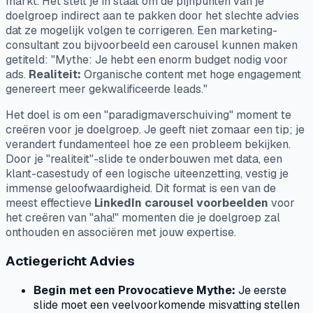
markt. Het stelt je in staat om de pijnpunten van je
doelgroep indirect aan te pakken door het slechte advies
dat ze mogelijk volgen te corrigeren. Een marketing-
consultant zou bijvoorbeeld een carousel kunnen maken
getiteld: "Mythe: Je hebt een enorm budget nodig voor
ads.
Realiteit:
Organische content met hoge engagement
genereert meer gekwalificeerde leads."
Het doel is om een "paradigmaverschuiving" moment te
creëren voor je doelgroep. Je geeft niet zomaar een tip; je
verandert fundamenteel hoe ze een probleem bekijken.
Door je "realiteit"-slide te onderbouwen met data, een
klant-casestudy of een logische uiteenzetting, vestig je
immense geloofwaardigheid. Dit format is een van de
meest effectieve
LinkedIn carousel voorbeelden
voor
het creëren van "aha!" momenten die je doelgroep zal
onthouden en associëren met jouw expertise.
Actiegericht Advies
Begin met een Provocatieve Mythe:
Je eerste
slide moet een veelvoorkomende misvatting stellen