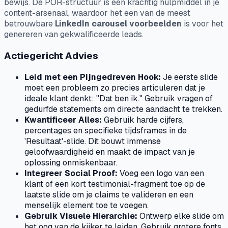
bewijs. De POR-structuur is een krachtig hulpmiddel in je
content-arsenaal, waardoor het een van de meest
betrouwbare
LinkedIn carousel voorbeelden
is voor het
genereren van gekwalificeerde leads.
Actiegericht Advies
Leid met een Pijngedreven Hook:
Je eerste slide
moet een probleem zo precies articuleren dat je
ideale klant denkt: "Dat ben ik." Gebruik vragen of
gedurfde statements om directe aandacht te trekken.
Kwantificeer Alles:
Gebruik harde cijfers,
percentages en specifieke tijdsframes in de
'Resultaat'-slide. Dit bouwt immense
geloofwaardigheid en maakt de impact van je
oplossing onmiskenbaar.
Integreer Social Proof:
Voeg een logo van een
klant of een kort testimonial-fragment toe op de
laatste slide om je claims te valideren en een
menselijk element toe te voegen.
Gebruik Visuele Hierarchie:
Ontwerp elke slide om
het oog van de kijker te leiden. Gebruik grotere fonts