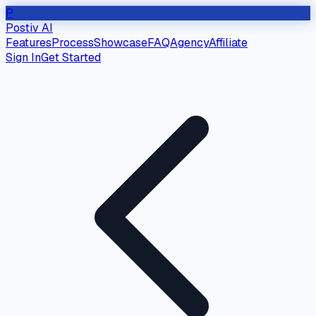
P
Postiv AI
Features
Process
Showcase
FAQ
Agency
Affiliate
Sign In
Get Started